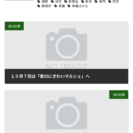
佃煮
抹茶
新商品
新茶
朝市
煎茶
静岡茶
黒糖
黒糖ばなな
前の記事
１０月７日は「愛川にぎわいマルシェ」へ
2018年10月5日
次の記事