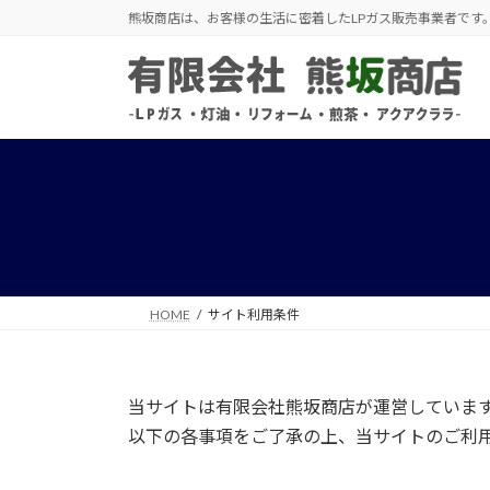
コ
ナ
熊坂商店は、お客様の生活に密着したLPガス販売事業者です
ン
ビ
テ
ゲ
ン
ー
ツ
シ
へ
ョ
ス
ン
キ
に
ッ
移
プ
動
HOME
サイト利用条件
当サイトは有限会社熊坂商店が運営していま
以下の各事項をご了承の上、当サイトのご利