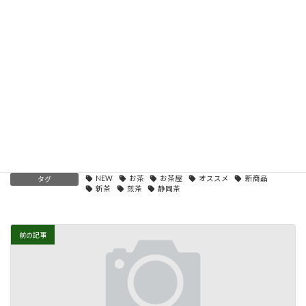
キス、膨張剤、黒胡椒、ホワイトソルガム、赤唐辛子、昆布風調
味料（ブドウ糖、食塩、デキストリン、昆布粉末）、調味料（ア
ミノ酸等）、（原材料の一部に小麦含む）
内容量：４５g（+ パウダー２g）
価格：￥４１０税込（
新茶セール期間中は￥３８９税込
）
投稿一覧
、
煎茶の部
カテゴリー
NEW
お茶
お茶屋
オススメ
新商品
タグ
新茶
煎茶
静岡茶
前の記事