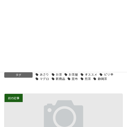
［ぴり辛まぐろ］まぐろ、砂糖、醤油（小麦、大豆を含む）、醸
造調味料、還元水飴、植物油脂、唐辛子、香辛料、寒天、緑茶
［あさり昆布］あさり、醤油（小麦、大豆を含む）、砂糖、昆
布、醸造調味料、麦芽水飴、鰹節エキス、塩、寒天、緑茶／調味
料（アミノ酸等）、カラメル色素、保存料（ソルビン酸K）、甘味
料（ステビア）、酸味料
内容量：８０g
投稿一覧
、
煎茶の部
カテゴリー
あさり
お茶
お茶屋
オススメ
ピリ辛
タグ
マグロ
新商品
昆布
煎茶
静岡茶
前の記事