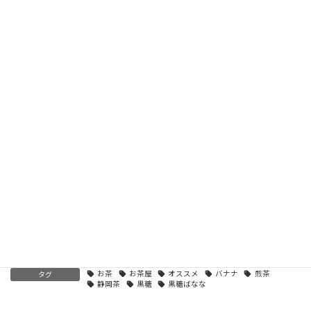
４月は新年度に入り、環境が変わったり、緊張したり
いつもと違う疲れが出ることも多い時期です👔
こんなときは甘くてカラダに優しい「黒糖ばなな」で
ほっと一息いかがですか？
価格 ￥３２４（税込）
原材料名 バナナ（フィリピン産）、ココナッツオイル、黒砂糖
内容量 １０２g
投稿一覧
、
煎茶の部
カテゴリー
お茶
お茶屋
オススメ
バナナ
煎茶
タグ
静岡茶
黒糖
黒糖ばなな