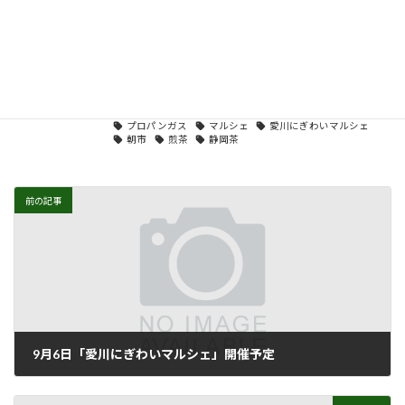
Facebookページ
https://www.facebook.com/groups/739851456165882
投稿一覧
、
煎茶の部
カテゴリー
Facebook
あいちゃん商店会
お知らせ
お茶
タグ
お茶屋
しずおかコーラ
インスタグラム
プロパンガス
マルシェ
愛川にぎわいマルシェ
朝市
煎茶
静岡茶
前の記事
9月6日「愛川にぎわいマルシェ」開催予定
2020年8月18日