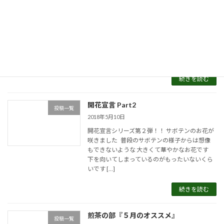
煎茶の部『新商品入荷』
投稿一覧
2018年5月19日
新商品入荷しました👏👏 新茶の入荷に合わせ
まして、茶器も入荷です！！ ▼クリックで拡
大！ 「一心」 ¥3,780（税込） 小さくてまんま
るな形が可愛らしいです […]
続きを読む
開花宣言 Part2
投稿一覧
2018年5月10日
開花宣言シリーズ第２弾！！ サボテンのお花が
咲きました 普段のサボテンの様子からは想像
もできないような 大きくて華やかなお花です
下を向いてしまっているのがもったいないくら
いです […]
続きを読む
煎茶の部『５月のオススメ』
投稿一覧