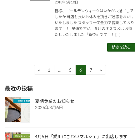
2018年5月10日
皆様、ゴールデンウィークはいかがお過ごしで
したか 当店も長いお休みを頂きご迷惑をおかけ
いたしました スタッフ一同全力で営業しており
ます！！ 早速ですが、５月のオススメは お待
たせいたしました『新茶』です！！ […]
続きを読む
投
«
1
…
5
6
7
»
固
固
固
固
定
定
定
定
稿
ペ
ペ
ペ
ペ
最近の投稿
ー
ー
ー
ー
の
ジ
ジ
ジ
ジ
ペ
夏期休業のお知らせ
2026年8月6日
ー
ジ
送
4月5日「愛川にぎわいマルシェ」に出店します