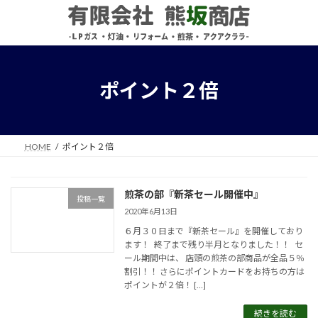
コ
ナ
ン
ビ
テ
ゲ
ン
ー
ツ
シ
へ
ョ
ポイント２倍
ス
ン
キ
に
ッ
移
プ
動
HOME
ポイント２倍
煎茶の部『新茶セール開催中』
投稿一覧
2020年6月13日
６月３０日まで『新茶セール』を開催しており
ます！ 終了まで残り半月となりました！！ セ
ール期間中は、 店頭の煎茶の部商品が全品５％
割引！！ さらにポイントカードをお持ちの方は
ポイントが２倍！ […]
続きを読む