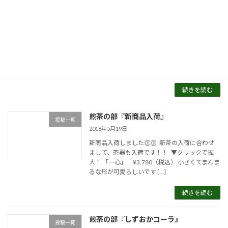
した
2018年10月13日
１０月７日に「愛川にぎわいマルシェ」に出店
しました 台風の影響が心配されましたが、 風
が時より強く吹く程度で爽やかな秋晴れでし
た！ ご来場頂きました皆様ありがとうござい
ました 今 […]
続きを読む
煎茶の部『新商品入荷』
投稿一覧
2018年5月19日
新商品入荷しました👏👏 新茶の入荷に合わせ
まして、茶器も入荷です！！ ▼クリックで拡
大！ 「一心」 ¥3,780（税込） 小さくてまんま
るな形が可愛らしいです […]
続きを読む
煎茶の部『しずおかコーラ』
投稿一覧