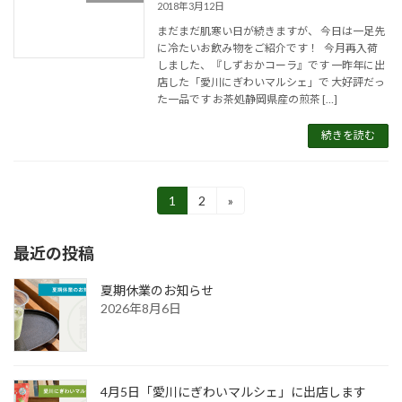
2018年3月12日
まだまだ肌寒い日が続きますが、 今日は一足先
に冷たいお飲み物をご紹介です！ 今月再入荷
しました、『しずおかコーラ』です 一昨年に出
店した「愛川にぎわいマルシェ」で 大好評だっ
た一品です お茶処静岡県産の煎茶 […]
続きを読む
投
1
2
»
固
固
定
定
稿
ペ
ペ
最近の投稿
ー
ー
の
ジ
ジ
ペ
夏期休業のお知らせ
2026年8月6日
ー
ジ
送
4月5日「愛川にぎわいマルシェ」に出店します