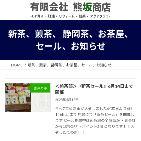
コ
ナ
ン
ビ
テ
ゲ
ン
ー
ツ
シ
新茶、煎茶、 静岡茶、お茶屋、
へ
ョ
ス
ン
セール、お知らせ
キ
に
ッ
移
プ
動
HOME
新茶、煎茶、 静岡茶、お茶屋、セール、お知らせ
＜煎茶部＞『新茶セール』6月14日まで
煎茶の部
開催
2025年5月15日
令和7年産 新茶が入荷しました🌿 本日より6月
14日(土)まで 店頭にて「新茶セール」を開催し
ます セール期間中は煎茶部の全商品が ・お会計
から10%OFF ・ポイント2倍 となります！！ 入
荷したての新 […]