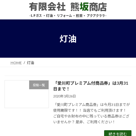
コ
ナ
ン
ビ
テ
ゲ
ン
ー
ツ
シ
へ
ョ
灯油
ス
ン
キ
に
ッ
移
プ
動
HOME
灯油
「愛川町プレミアム付商品券」は3月31
投稿一覧
日まで！
2020年3月26日
「愛川町プレミアム商品券」は今月31日までが
使用期限です！！ 当店でもご利用頂けます！
ご自宅やお財布の中に残っている商品券はござ
いませんか？ 是非、ご利用ください！
続きを読む