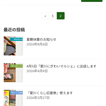
投
«
1
2
固
固
定
定
稿
ペ
ペ
最近の投稿
ー
ー
の
ジ
ジ
ペ
夏期休業のお知らせ
2026年8月6日
ー
ジ
送
4月5日「愛川にぎわいマルシェ」に出店します
り
2026年4月4日
「愛川くらし応援券」使えます
2026年3月27日