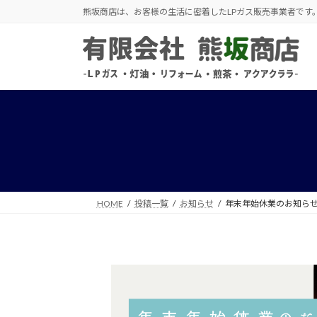
コ
ナ
熊坂商店は、お客様の生活に密着したLPガス販売事業者です
ン
ビ
テ
ゲ
ン
ー
ツ
シ
へ
ョ
ス
ン
キ
に
ッ
移
プ
動
HOME
投稿一覧
お知らせ
年末年始休業のお知ら