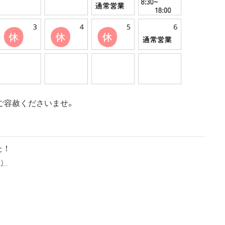
。
ご容赦くださいませ
た！
n）