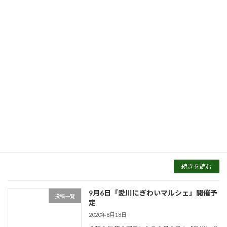
集号となっています 愛川にぎわいマルシェの特
集ページもあり、当店も掲載していただきまし
た！ 特別号 ＞＞ […]
続きを読む
11月1日「愛川にぎわいマルシェ」開催
投稿一覧
予定！
2020年10月10日
11月1日（日）は 今年度第4回目の「愛川にぎ
わいマルシェ」開催予定です！ 先月お知らせ
できていませんでしたが、 第3回目のマルシェ
は10月4日に無事開催することができました！
コロナ対策にご […]
続きを読む
9月6日「愛川にぎわいマルシェ」開催予
投稿一覧
定
2020年8月18日